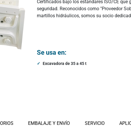
Certificados bajo los estándares ISO/CE que g
s hidráulicos
Electroimanes para excavado
seguridad. Reconocidos como "Proveedor Sob
martillos hidráulicos, somos su socio dedi
Otros accesorios
Se usa en:
Excavadora de 35 a 45 t
ORIOS
EMBALAJE Y ENVÍO
SERVICIO
APLI