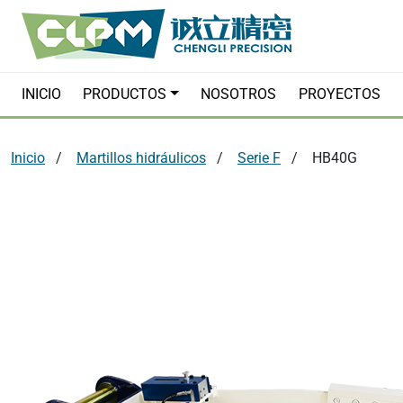
INICIO
PRODUCTOS
NOSOTROS
PROYECTOS
Inicio
Martillos hidráulicos
Serie F
HB40G
Martillos hidráulicos
Acopladores 
Garras hidráulicas
Compactadore
Pinzas Poligrapas
Barrenadoras