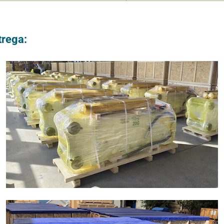
trega: