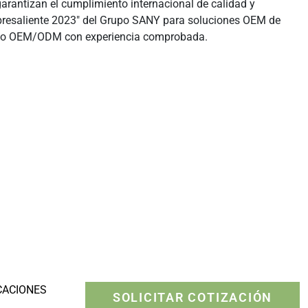
arantizan el cumplimiento internacional de calidad y
ra
Rippers
resaliente 2023" del Grupo SANY para soluciones OEM de
cado OEM/ODM con experiencia comprobada.
CACIONES
SOLICITAR COTIZACIÓN