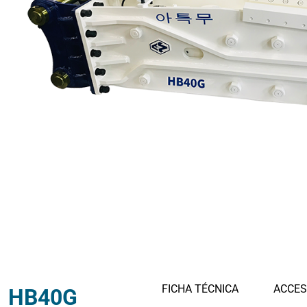
Pulgares hidráulicos
Electroimane
Cucharon con pulgar
Cucharon
FICHA TÉCNICA
ACCES
HB40G