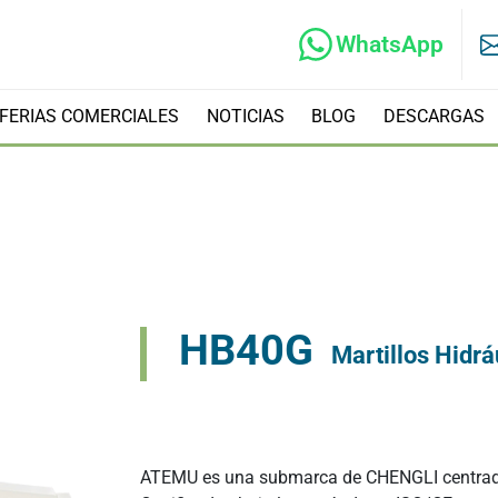
WhatsApp
FERIAS COMERCIALES
NOTICIAS
BLOG
DESCARGAS
rápidos
Rotadores hidráulicos
s de placa hidráulicos
HB40G
Trituradoras hidráulicas
Martillos Hidrá
 de tierra
Tijeras podadoras para excav
ATEMU es una submarca de CHENGLI centrada 