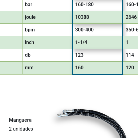
bar
160-180
160-
joule
10388
2646
bpm
300-400
350-
inch
1-1/4
1
db
123
114
mm
160
120
Manguera
2 unidades