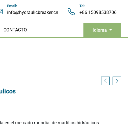
Email:
Tel:
info@hydraulicbreaker.cn
+86 15098538706
CONTACTO
Idioma
Pinzas hidráulicas
Pulverizadores hidráulicos
ulicos
adora
Tijeras hidráulicas tipo pico
en el mercado mundial de martillos hidráulicos.