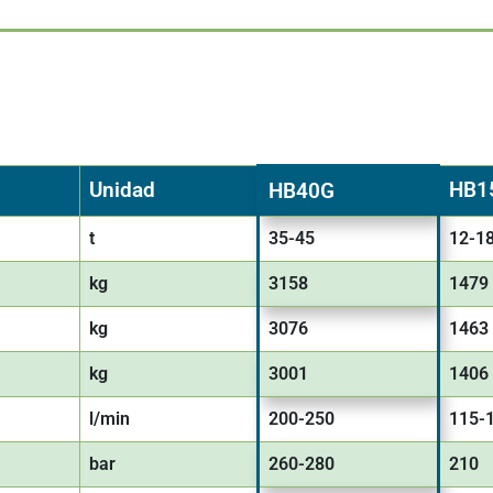
Unidad
HB1
HB40G
t
35-45
12-1
kg
3158
1479
kg
3076
1463
kg
3001
1406
l/min
200-250
115-
bar
260-280
210