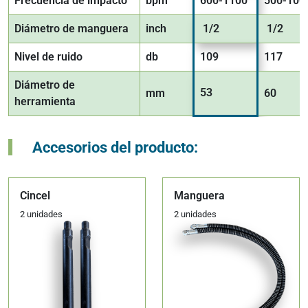
Frecuencia de impacto
bpm
600-1100
500-100
Diámetro de manguera
inch
1/2
1/2
Nivel de ruido
db
109
117
Diámetro de
53
mm
60
herramienta
Accesorios del producto:
Cincel
Manguera
2 unidades
2 unidades