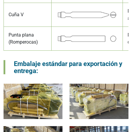
Mi
Cuña V
a
Punta plana
M
(Romperocas)
d
Embalaje estándar para exportación y
entrega: