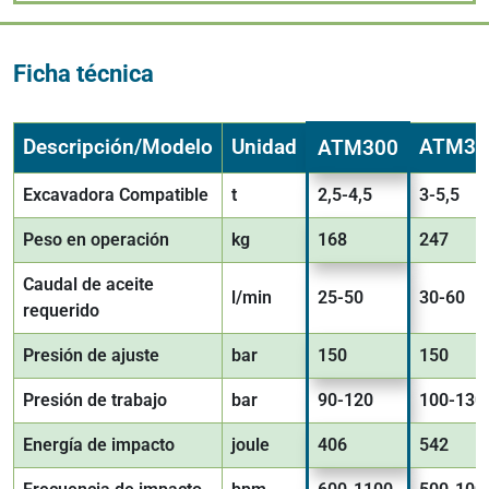
Ficha técnica
Descripción/Modelo
Unidad
ATM35
ATM300
Excavadora Compatible
t
2,5-4,5
3-5,5
Peso en operación
kg
168
247
Caudal de aceite
l/min
25-50
30-60
requerido
Presión de ajuste
bar
150
150
Presión de trabajo
bar
90-120
100-130
Energía de impacto
joule
406
542