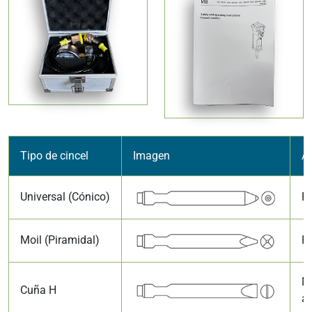
Tipo de cincel
Imagen
Ap
Universal (Cónico)
Ro
Moil (Piramidal)
Ro
Mi
Cuña H
a